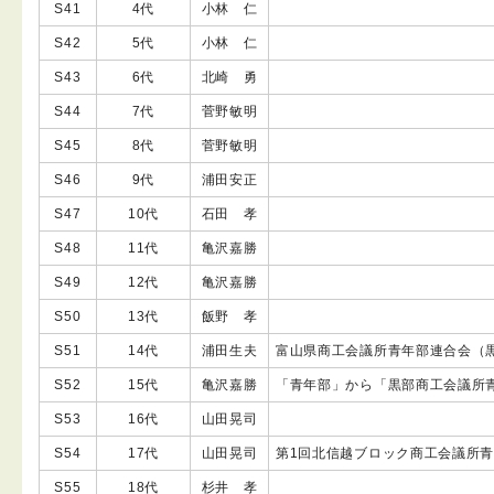
S41
4代
小林 仁
S42
5代
小林 仁
S43
6代
北崎 勇
S44
7代
菅野敏明
S45
8代
菅野敏明
S46
9代
浦田安正
S47
10代
石田 孝
S48
11代
亀沢嘉勝
S49
12代
亀沢嘉勝
S50
13代
飯野 孝
S51
14代
浦田生夫
富山県商工会議所青年部連合会（黒部
S52
15代
亀沢嘉勝
「青年部」から「黒部商工会議所
S53
16代
山田晃司
S54
17代
山田晃司
第1回北信越ブロック商工会議所
S55
18代
杉井 孝