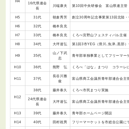
H4
16代県連会
川端康夫
第10回中央研修会 富山県連主管
長
H5
31代
朝倉秀芳
創立30周年記念事業第13回北陸・信
H6
32代
橋本良充
H7
33代
橋本良充
くろべ宮野山フェスティバル主催
H8
34代
大坪達弘
第1回3市YEG（滑川､魚津､黒
山ノ下武
H9
35代
青年部単独事業としてフリーマー
志
H10
36代
熊野 弘
くろべ「はな」まつり コラーレ
長谷川雅
H11
37代
富山県商工会議所青年部連合会主
俊
38代
藤井泰久
くろべ市民まつり実施
H12
24代県連会
大坪達弘
富山県商工会議所青年部連合会主
長
H13
39代
藤井泰久
青年部ホームページ開設
H14
40代
田村祝男
フリーマーケットを市総合公園に