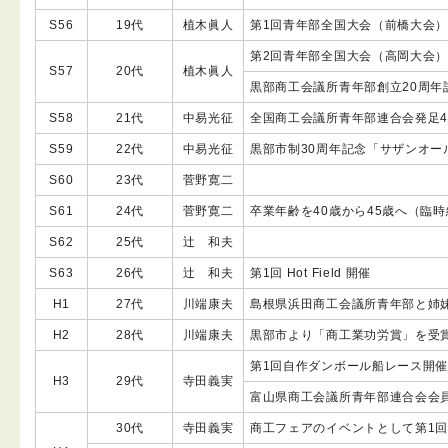
S56
19代
植木眞人
第1回青年部全国大会（前橋大会）1
第2回青年部全国大会（高岡大会）1
S57
20代
植木眞人
黒部商工会議所青年部創立20周年
S58
21代
中易光征
全国商工会議所青年部連合会発足4/
S59
22代
中易光征
黒部市制30周年記念「サザンオール
S60
23代
菅野寛二
S61
24代
菅野寛二
卒業年齢を40歳から45歳へ（臨
S62
25代
辻 和夫
S63
26代
辻 和夫
第1回 Hot Field 開催
H1
27代
川端康夫
島根県浜田商工会議所青年部と姉妹
H2
28代
川端康夫
黒部市より「商工業功労賞」を受
第1回自作ダンボール船レース開
H3
29代
寺田義実
富山県商工会議所青年部連合会会
30代
寺田義実
商工フェアのイベントとして第1