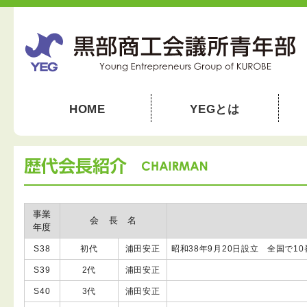
HOME
YEGとは
事業
会 長 名
年度
S38
初代
浦田安正
昭和38年9月20日設立 全国で1
S39
2代
浦田安正
S40
3代
浦田安正