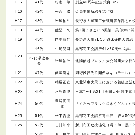
H15
41代
松倉 修
創立40周年記念式典9/27
H16
42代
松倉 修
会員事業所紹介誌作成
H17
43代
米屋祐治
長野県大町商工会議所青年部との
H18
44代
能登 久
第1回よさこいin黒部 黒部舞い開
H19
45代
岡本清伸
長野県大町YEGと姉妹提携の締結 
46代
中尾晃司
黒部商工会議所創立50周年式典に
H20
32代県連会
米屋祐治
北陸信越ブロック大会滑川大会開
長
H21
47代
飯塚龍志
岡野雅行氏公開例会をコラーレに
H22
48代
桶屋正喜
東北関東大震災における義援金活
Ｈ23
49代
水島琢也
日本YEG 第31回全国大会 越中
鳥居真囲
H24
50代
「くろべブラック焼きうどん」がN
衛
H25
51代
松下哲也
黒部商工会議所青年部 設立50周
H26
52代
古川和幸
新川商工連携強化（滑・魚・黒・入
53代
原 恵美
富山県初女性会長、第1回キッズ 