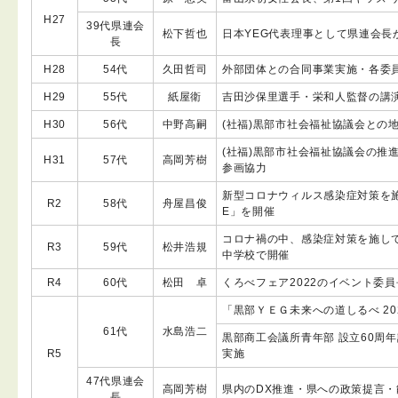
H27
39代県連会
松下哲也
日本YEG代表理事として県連会長
長
H28
54代
久田哲司
外部団体との合同事業実施・各委
H29
55代
紙屋衛
吉田沙保里選手・栄和人監督の講
H30
56代
中野高嗣
(社福)黒部市社会福祉協議会との
(社福)黒部市社会福祉協議会の推
H31
57代
高岡芳樹
参画協力
新型コロナウィルス感染症対策を施し
R2
58代
舟屋昌俊
E」を開催
コロナ禍の中、感染症対策を施し
R3
59代
松井浩規
中学校で開催
R4
60代
松田 卓
くろべフェア2022のイベント委
「黒部ＹＥＧ未来への道しるべ 202
61代
水島浩二
黒部商工会議所青年部 設立60周
R5
実施
47代県連会
高岡芳樹
県内のDX推進・県への政策提言
長