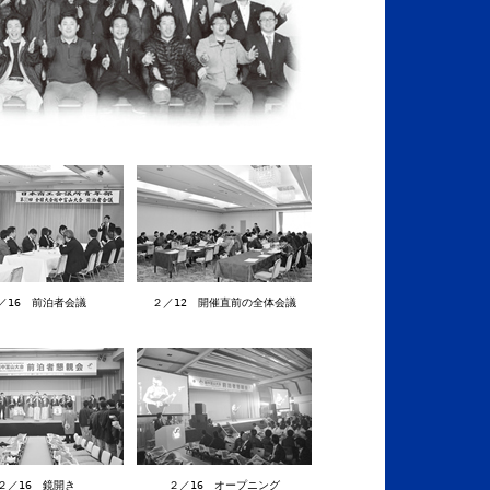
／16 前泊者会議
２／12 開催直前の全体会議
２／16 鏡開き
２／16 オープニング