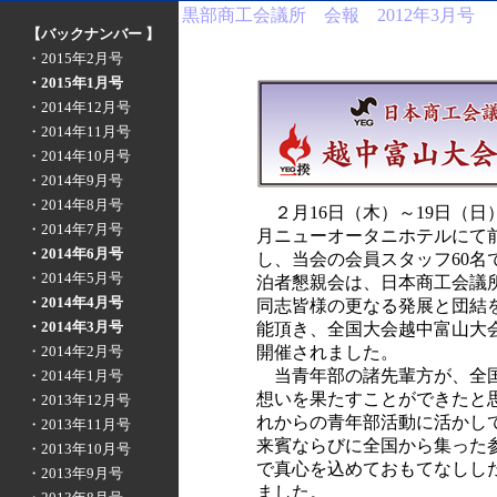
黒部商工会議所 会報 2012年3月号
【バックナンバー 】
・2015年2月号
・2015年1月号
・2014年12月号
・2014年11月号
・2014年10月号
・2014年9月号
・2014年8月号
２月16日（木）～19日（日
・2014年7月号
月ニューオータニホテルにて
・2014年6月号
し、当会の会員スタッフ60名
・2014年5月号
泊者懇親会は、日本商工会議
・2014年4月号
同志皆様の更なる発展と団結
・2014年3月号
能頂き、全国大会越中富山大
・2014年2月号
開催されました。
当青年部の諸先輩方が、全国
・2014年1月号
想いを果たすことができたと
・2013年12月号
れからの青年部活動に活かし
・2013年11月号
来賓ならびに全国から集った
・2013年10月号
で真心を込めておもてなしし
・2013年9月号
ました。