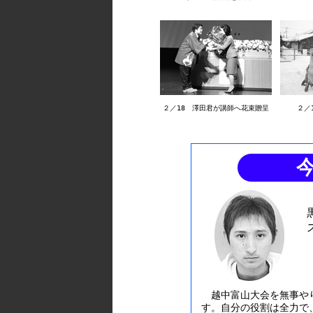
２／18 澤田君が講師へ花束贈呈
２／
越中富山大会を無事やり
す。自分の役割は全力で