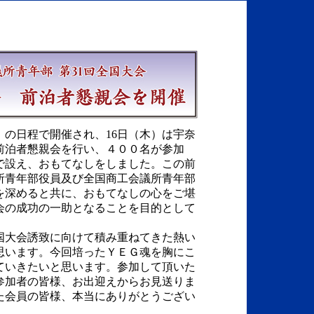
）の日程で開催され、16日（木）は宇奈
前泊者懇親会を行い、４００名が参加
で設え、おもてなしをしました。この前
所青年部役員及び全国商工会議所青年部
を深めると共に、おもてなしの心をご堪
会の成功の一助となることを目的として
大会誘致に向けて積み重ねてきた熱い
思います。今回培ったＹＥＧ魂を胸にこ
ていきたいと思います。参加して頂いた
参加者の皆様、お出迎えからお見送りま
た会員の皆様、本当にありがとうござい