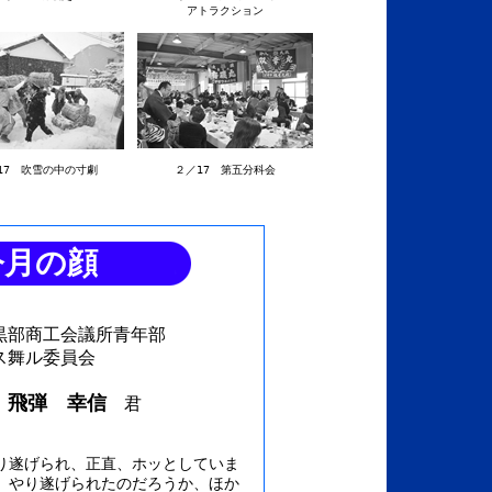
アトラクション
17 吹雪の中の寸劇
２／17 第五分科会
今月の顔
黒部商工会議所青年部
ス舞ル委員会
飛弾 幸信
君
遂げられ、正直、ホッとしていま
、やり遂げられたのだろうか、ほか