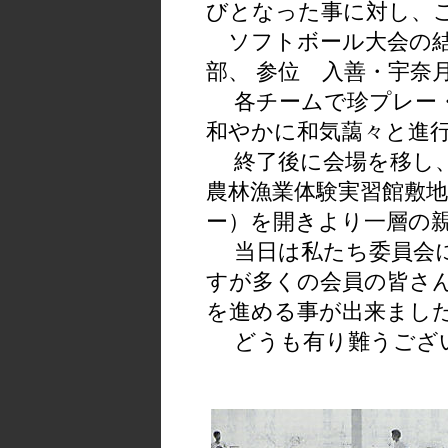
びとなった事に対し、
ソフトボール大会の結
部、 参位 入善・宇奈
各チームで珍プレー・
和やかに和気藹々と進
終了後に会場を移し、
農林漁業体験実習館敷
ー）を開きより一層の
当日は私たち委員会に
すが多くの会員の皆さ
を進める事が出来まし
どうも有り難うござ