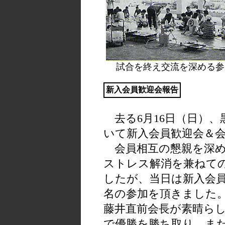
試合を終え交流を深める参
新入会員歓迎会報告
去る6月16日（日）、
いて新入会員歓迎会＆
会員相互の懇親を深め
ストレス解消を兼ねて
したが、当日は新入会員
名の参加を頂きました
藤井直前会長が素晴ら
で優勝を勝ち取り、ま