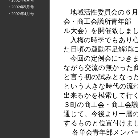
・2002年6月号
・2002年5月号
地域活性委員会の６月
・2002年4月号
会・商工会議所青年部
ル大会）を開催致しま
入梅の時季でもあり心
た日頃の運動不足解消
今回の定例会につきま
ながら交流の無かった
と言う初の試みとなった
という大きな時代の流
出来るかを模索して行
３町の商工会・商工会
通じて、今後より一層
するものと位置付けま
各単会青年部メンバー