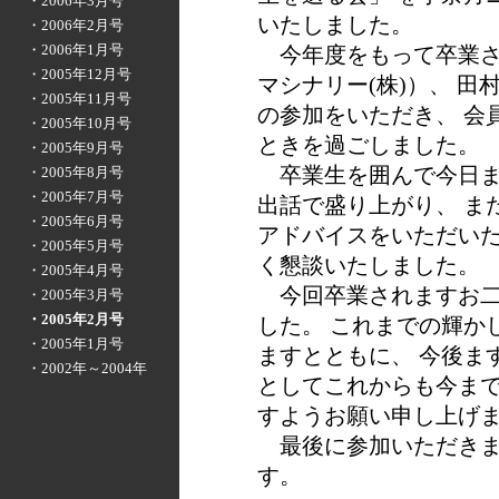
・2006年3月号
いたしました。
・2006年2月号
・2006年1月号
今年度をもって卒業さ
・2005年12月号
マシナリー(株)）、 田
・2005年11月号
の参加をいただき、 会
・2005年10月号
ときを過ごしました。
・2005年9月号
卒業生を囲んで今日ま
・2005年8月号
・2005年7月号
出話で盛り上がり、 ま
・2005年6月号
アドバイスをいただい
・2005年5月号
く懇談いたしました。
・2005年4月号
今回卒業されますお二
・2005年3月号
・2005年2月号
した。 これまでの輝か
・2005年1月号
ますとともに、 今後ま
・2002年～2004年
としてこれからも今ま
すようお願い申し上げ
最後に参加いただきま
す。